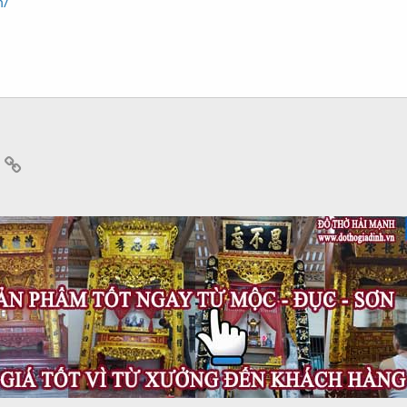
m/
App
mail
Link