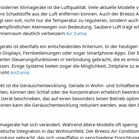
oderner Klimageräte ist die Luftqualität. Viele aktuelle Modelle v
ere Schadstoffe aus der Luft entfernen können. Auch der Breezo
t sein soll, nicht nur die Temperatur zu regulieren, sondern auch 
 empfindlichen Atemwegen von Bedeutung. Saubere Luft trägt er
Innenraum deutlich verbessern
Air Zuma
.
eräts ist ebenfalls ein entscheidendes Kriterium. In der heutigen 
ale Displays, Fernbedienungen oder sogar Smartphone-Apps. Der 
rten Steuerungsfunktionen in Verbindung gebracht, die es ermö
n. Einige Systeme bieten sogar die Möglichkeit, Zeitpläne zu ers
rhöht
AirZuma
.
t ist die Geräuschentwicklung. Gerade in Wohn- und Schlafbereiche
iten, können den Schlaf oder die Konzentration erheblich beeintr
Gerät beschrieben, das auf einen besonders leisen Betrieb opti
ionen kann die Geräuschentwicklung reduziert werden, was den 
ageräte hat sich verändert. Während ältere Modelle oft sperrig u
tische Integration in das Wohnumfeld. Der Breezo Air Condition
dung gebracht, das sich unauffällig in verschiedene Einrichtungs