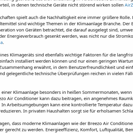
il, in denen technische Geräte nicht störend wirken sollen
Air
chaften spielt auch die Nachhaltigkeit eine immer größere Roll
ltemittel sind wichtige Themen in der Klimaanlage Branche. Der 
eneration von Geräten betrachtet, die darauf ausgelegt sind, umw
 der Energieverbrauch gesenkt werden, was nicht nur die Stromk
ma
.
ines Klimageräts sind ebenfalls wichtige Faktoren für die langfr
t einfach installiert werden können und nur einen geringen Wart
m Zusammenhang erwähnt, in dem Benutzerfreundlichkeit und ein
d gelegentliche technische Überprüfungen reichen in vielen Fälle
tzen einer Klimaanlage besonders in heißen Sommermonaten, w
ezo Air Conditioner kann dazu beitragen, ein angenehmes Raumkl
rt. In Arbeitsumgebungen kann eine kontrollierte Temperatur dazu
duzieren. In privaten Haushalten sorgt sie für erholsamen Schl
agen, dass moderne Klimaanlagen wie der Breezo Air Conditioner
 gerecht zu werden. Energieeffizienz, Komfort, Luftqualität, Be