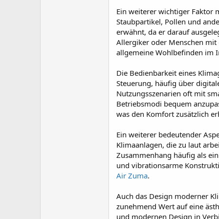
Ein weiterer wichtiger Faktor m
Staubpartikel, Pollen und and
erwähnt, da er darauf ausgeleg
Allergiker oder Menschen mit
allgemeine Wohlbefinden im 
Die Bedienbarkeit eines Klimag
Steuerung, häufig über digit
Nutzungsszenarien oft mit sma
Betriebsmodi bequem anzupasse
was den Komfort zusätzlich e
Ein weiterer bedeutender Aspek
Klimaanlagen, die zu laut arbe
Zusammenhang häufig als ein 
und vibrationsarme Konstrukt
Air Zuma
.
Auch das Design moderner Klim
zunehmend Wert auf eine ästhe
und modernen Design in Verbin