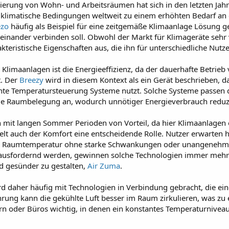
ierung von Wohn- und Arbeitsräumen hat sich in den letzten Jahre
klimatische Bedingungen weltweit zu einem erhöhten Bedarf an e
ezo
häufig als Beispiel für eine zeitgemäße Klimaanlage Lösung ge
inander verbinden soll. Obwohl der Markt für Klimageräte sehr vie
kteristische Eigenschaften aus, die ihn für unterschiedliche Nut
Klimaanlagen ist die Energieeffizienz, da der dauerhafte Betrieb
t. Der
Breezy
wird in diesem Kontext als ein Gerät beschrieben, d
ente Temperatursteuerung Systeme nutzt. Solche Systeme passen d
 Raumbelegung an, wodurch unnötiger Energieverbrauch reduzi
n mit langen Sommer Perioden von Vorteil, da hier Klimaanlagen o
elt auch der Komfort eine entscheidende Rolle. Nutzer erwarten h
aumtemperatur ohne starke Schwankungen oder unangenehme Zugl
sfordernd werden, gewinnen solche Technologien immer mehr a
gesünder zu gestalten,
Air Zuma
.
rd daher häufig mit Technologien in Verbindung gebracht, die ein
rung kann die gekühlte Luft besser im Raum zirkulieren, was zu 
 oder Büros wichtig, in denen ein konstantes Temperaturniveau