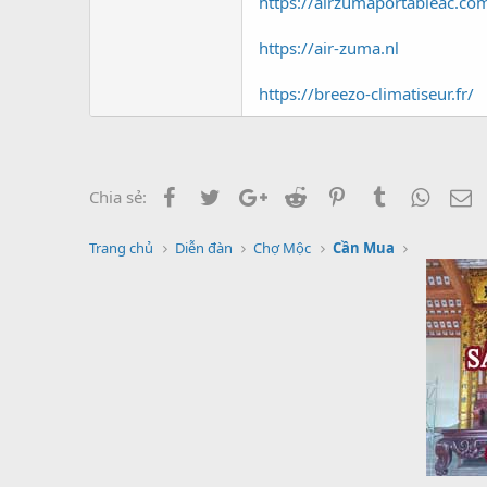
https://airzumaportableac.co
https://air-zuma.nl
https://breezo-climatiseur.fr/
Facebook
Twitter
Google+
Reddit
Pinterest
Tumblr
Whats
E
Chia sẻ:
Trang chủ
Diễn đàn
Chợ Mộc
Cần Mua