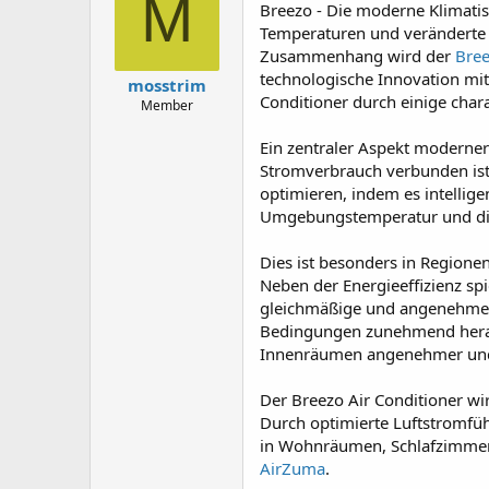
M
Breezo - Die moderne Klimatis
a
g
d
ử
Temperaturen und veränderte 
s
i
Zusammenhang wird der
Bre
t
technologische Innovation mite
mosstrim
a
Conditioner durch einige chara
Member
r
t
Ein zentraler Aspekt moderner 
e
r
Stromverbrauch verbunden is
optimieren, indem es intellig
Umgebungstemperatur und die
Dies ist besonders in Regione
Neben der Energieeffizienz spi
gleichmäßige und angenehme R
Bedingungen zunehmend herau
Innenräumen angenehmer und 
Der Breezo Air Conditioner wi
Durch optimierte Luftstromfüh
in Wohnräumen, Schlafzimmern
AirZuma
.