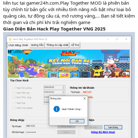
t
liên tục tại gamer24h.com.Play Together MOD là phiên bản
e
tùy chỉnh từ bản gốc với nhiều tính năng nổi bật như loại bỏ
r
quảng cáo, tự động câu cá, mở rương vàng,... Bạn sẽ tiết kiệm
thời gian và chi phí khi trải nghiệm game
Giao Diện Bản Hack Play Together VNG 2025