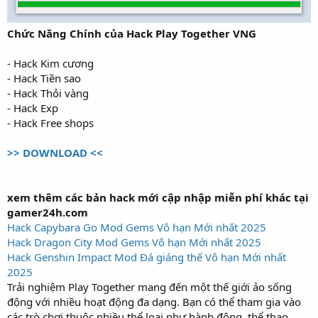
Chức Năng Chính của Hack Play Together VNG
- Hack Kim cương
- Hack Tiền sao
- Hack Thỏi vàng
- Hack Exp
- Hack Free shops
>> DOWNLOAD <<
xem thêm các bản hack mới cập nhập miễn phí khác tại
gamer24h.com
Hack Capybara Go Mod Gems Vô hạn Mới nhất 2025
Hack Dragon City Mod Gems Vô hạn Mới nhất 2025
Hack Genshin Impact Mod Đá giáng thế Vô hạn Mới nhất
2025
Trải nghiệm Play Together mang đến một thế giới ảo sống
động với nhiều hoạt động đa dạng. Bạn có thể tham gia vào
các trò chơi thuộc nhiều thể loại như hành động, thể thao,