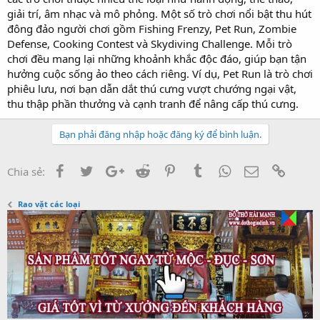
giải trí, âm nhạc và mô phỏng. Một số trò chơi nổi bật thu hút
đông đảo người chơi gồm Fishing Frenzy, Pet Run, Zombie
Defense, Cooking Contest và Skydiving Challenge. Mỗi trò
chơi đều mang lại những khoảnh khắc độc đáo, giúp bạn tận
hưởng cuộc sống ảo theo cách riêng. Ví dụ, Pet Run là trò chơi
phiêu lưu, nơi bạn dẫn dắt thú cưng vượt chướng ngại vật,
thu thập phần thưởng và cạnh tranh để nâng cấp thú cưng.
Bạn phải đăng nhập hoặc đăng ký để bình luận.
Facebook
Twitter
Google+
Reddit
Pinterest
Tumblr
WhatsApp
Email
Link
Chia sẻ:
Rao vặt các loại