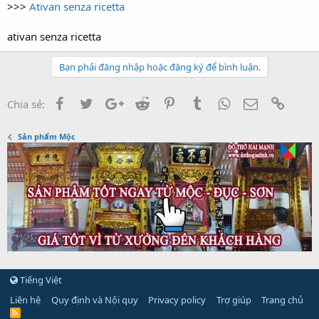
t
>>>
Ativan senza ricetta
e
r
ativan senza ricetta
Bạn phải đăng nhập hoặc đăng ký để bình luận.
Facebook
Twitter
Google+
Reddit
Pinterest
Tumblr
WhatsApp
Email
Link
Chia sẻ:
Sản phẩm Mộc
Tiếng Việt
Liên hệ
Quy định và Nội quy
Privacy policy
Trợ giúp
Trang chủ
R