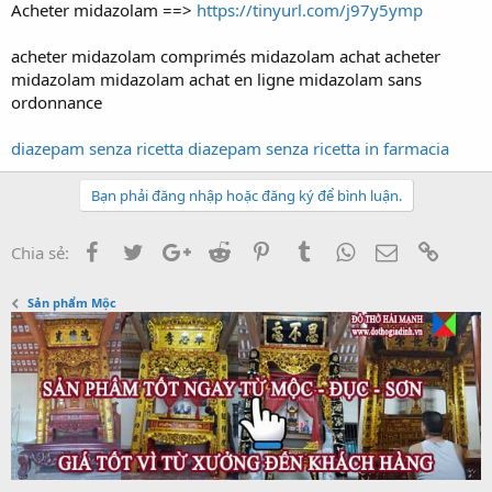
t
Acheter midazolam ==>
https://tinyurl.com/j97y5ymp
e
r
acheter midazolam comprimés midazolam achat acheter
midazolam midazolam achat en ligne midazolam sans
ordonnance
diazepam senza ricetta diazepam senza ricetta in farmacia
Bạn phải đăng nhập hoặc đăng ký để bình luận.
Facebook
Twitter
Google+
Reddit
Pinterest
Tumblr
WhatsApp
Email
Link
Chia sẻ:
Sản phẩm Mộc