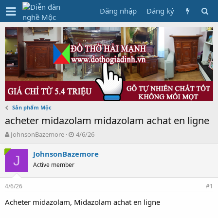
Đăng nhập
Đăng ký
Sản phẩm Mộc
acheter midazolam midazolam achat en ligne
T
N
JohnsonBazemore
4/6/26
h
g
r
à
JohnsonBazemore
J
e
y
Active member
a
g
d
ử
4/6/26
s
i
#1
t
Acheter midazolam, Midazolam achat en ligne
a
r