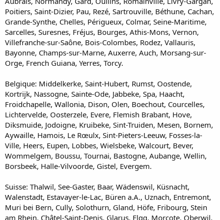
Aubrais, Normandy, Gard, Oullins, Romainville, Livry-Gargan,
Poitiers, Saint-Dizier, Pau, Rezé, Sartrouville, Béthune, Cachan,
Grande-Synthe, Chelles, Périgueux, Colmar, Seine-Maritime,
Sarcelles, Suresnes, Fréjus, Bourges, Athis-Mons, Vernon,
Villefranche-sur-Saône, Bois-Colombes, Rodez, Vallauris,
Bayonne, Champs-sur-Marne, Auxerre, Auch, Morsang-sur-
Orge, French Guiana, Yerres, Torcy.
Belgique: Middelkerke, Saint-Hubert, Rumst, Oostende,
Kortrijk, Nassogne, Sainte-Ode, Jabbeke, Spa, Haacht,
Froidchapelle, Wallonia, Dison, Olen, Boechout, Courcelles,
Lichtervelde, Oosterzele, Evere, Flemish Brabant, Hove,
Diksmuide, Jodoigne, Kruibeke, Sint-Truiden, Mesen, Bornem,
Aywaille, Hamois, Le Rœulx, Sint-Pieters-Leeuw, Fosses-la-
Ville, Heers, Eupen, Lobbes, Wielsbeke, Walcourt, Bever,
Wommelgem, Boussu, Tournai, Bastogne, Aubange, Wellin,
Borsbeek, Halle-Vilvoorde, Gistel, Evergem.
Suisse: Thalwil, See-Gaster, Baar, Wädenswil, Küsnacht,
Walenstadt, Estavayer-le-Lac, Büren a.A., Uznach, Entremont,
Muri bei Bern, Cully, Solothurn, Gland, Höfe, Fribourg, Stein
am Rhein, Châtel-Saint-Denis, Glarus, Elgg, Morcote, Oberwil,