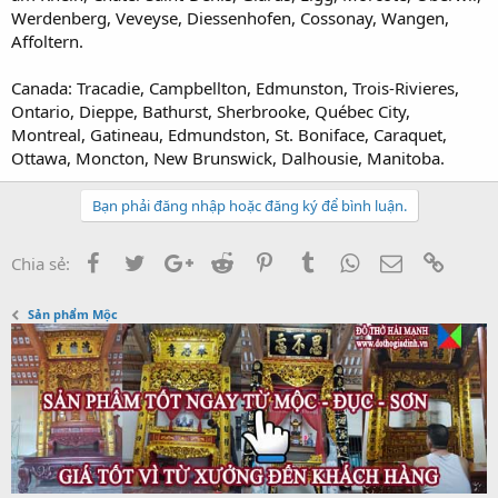
Werdenberg, Veveyse, Diessenhofen, Cossonay, Wangen,
Affoltern.
Canada: Tracadie, Campbellton, Edmunston, Trois-Rivieres,
Ontario, Dieppe, Bathurst, Sherbrooke, Québec City,
Montreal, Gatineau, Edmundston, St. Boniface, Caraquet,
Ottawa, Moncton, New Brunswick, Dalhousie, Manitoba.
Bạn phải đăng nhập hoặc đăng ký để bình luận.
Facebook
Twitter
Google+
Reddit
Pinterest
Tumblr
WhatsApp
Email
Link
Chia sẻ:
Sản phẩm Mộc