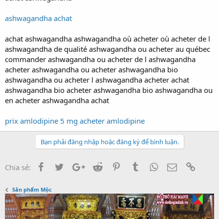
r
t
ashwagandha achat
e
r
achat ashwagandha ashwagandha où acheter où acheter de l
ashwagandha de qualité ashwagandha ou acheter au québec
commander ashwagandha ou acheter de l ashwagandha
acheter ashwagandha ou acheter ashwagandha bio
ashwagandha ou acheter l ashwagandha acheter achat
ashwagandha bio acheter ashwagandha bio ashwagandha ou
en acheter ashwagandha achat
prix amlodipine 5 mg acheter amlodipine
Bạn phải đăng nhập hoặc đăng ký để bình luận.
Facebook
Twitter
Google+
Reddit
Pinterest
Tumblr
WhatsApp
Email
Link
Chia sẻ:
Sản phẩm Mộc