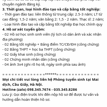
chuyên ngành đăng ký.
3. Thời gian, loại hình đào tạo và cấp bằng tốt nghiệp:
- Thời gian đào tạo: liên thông từ trung cấp: 2.5-3 năm; LT từ
cao đẳng: 1,5-2 năm; văn bằng 2: 1,5 - 2 năm. Thạc sĩ: 2 năm;
- Loại hình đào tạo và cấp bằng tốt nghiệp Đại học chính quy
4. Hồ sơ xét tuyển gồm:
- 02 Hồ sơ học sinh sinh viên (lý lịch có dán ảnh và xác nhận
địa phương)
- 02 Bằng tốt nghiệp + Bảng điểm TC/CĐ/ĐH (công chứng)
- 02 Bằng THPT + học bạ THPT (công chứng)
- 02 Giấy khai sinh (công chứng)
- 02 Chứng minh nhân dân (công chứng)
- 04 ảnh 3x4 (ghi rõ họ tê, ngày sinh phía sau ảnh)
= = = = = = = = = = = = = =******= = = = = = = = = = = = = =
Mọi chi tiết vui lòng liên hệ Phòng tuyển sinh tại Mai
dịch, Cầu Giấy, Hà Nội.
Hotline (zalo) 098.345.7674 - 035.345.8286
Lưu ý: Gọi điện trước khi đến nộp hồ sơ để được tư vấn và
hướng dẫn hoàn thiện hồ sơ.