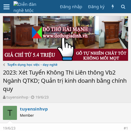
Đăng nhập
Đăng ký
Tuyển dụng học việc - dạy nghề
2023: Xét Tuyển Không Thi Liên thông Vb2
Ngành QTKD; Quản trị kinh doanh bằng chính
quy
T
N
tuyensinhvp
19/6/23
h
g
r
à
tuyensinhvp
T
e
y
Member
a
g
d
ử
19/6/23
s
i
#1