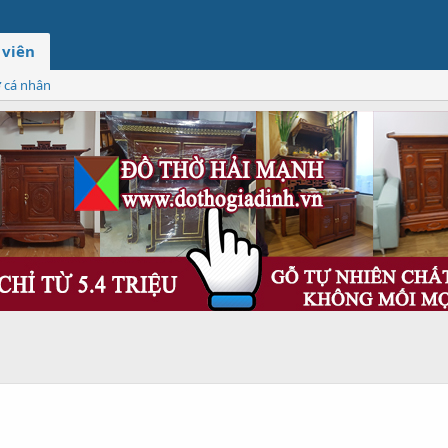
 viên
ơ cá nhân