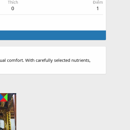
Thích
Điểm
0
1
al comfort. With carefully selected nutrients,