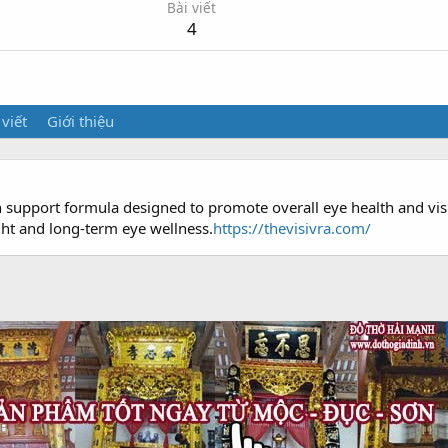
Bài viết
4
 viết
Giới thiệu
n support formula designed to promote overall eye health and visu
ght and long-term eye wellness.
https://thevisivra.com/