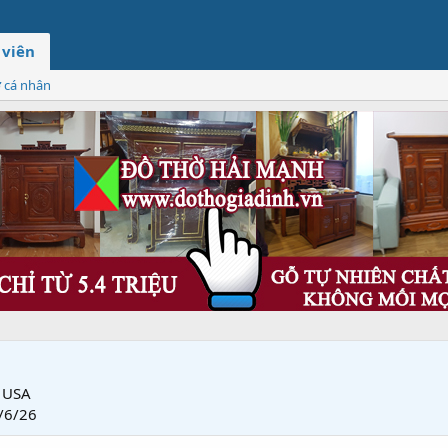
 viên
ơ cá nhân
USA
/6/26