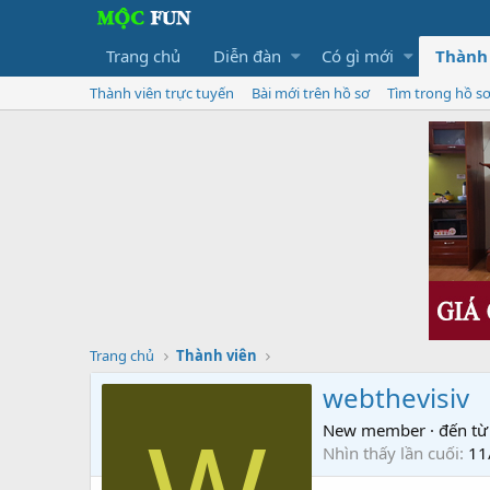
Trang chủ
Diễn đàn
Có gì mới
Thành
Thành viên trực tuyến
Bài mới trên hồ sơ
Tìm trong hồ s
Trang chủ
Thành viên
webthevisiv
New member
·
đến từ
Nhìn thấy lần cuối
11