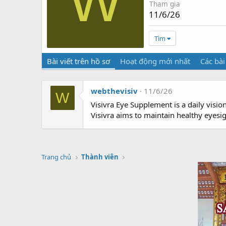
W
Tham gia
11/6/26
Tìm
Bài viết trên hồ sơ
Hoạt động mới nhất
Các bài
webthevisiv
11/6/26
W
Visivra Eye Supplement is a daily visio
Visivra aims to maintain healthy eyesi
Trang chủ
Thành viên