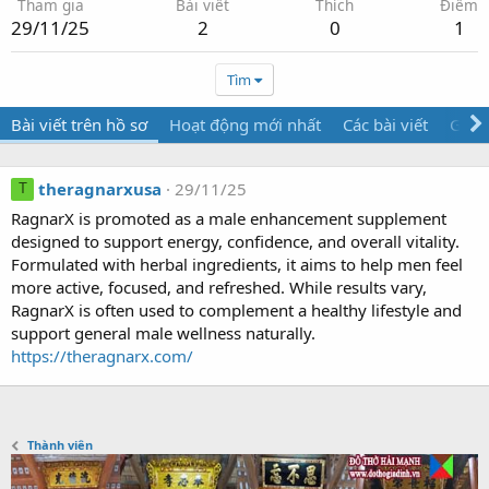
Tham gia
Bài viết
Thích
Điểm
29/11/25
2
0
1
Tìm
Bài viết trên hồ sơ
Hoạt động mới nhất
Các bài viết
Giới 
theragnarxusa
29/11/25
T
RagnarX is promoted as a male enhancement supplement
designed to support energy, confidence, and overall vitality.
Formulated with herbal ingredients, it aims to help men feel
more active, focused, and refreshed. While results vary,
RagnarX is often used to complement a healthy lifestyle and
support general male wellness naturally.
https://theragnarx.com/
Thành viên