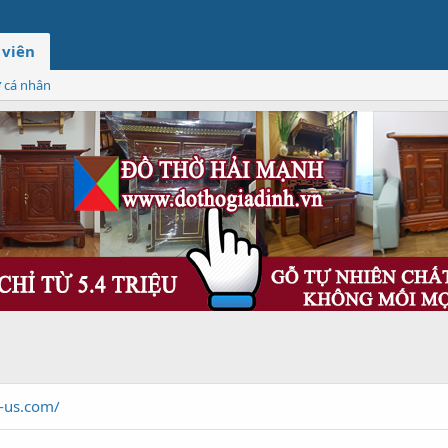
 viên
ơ cá nhân
e-us.com/