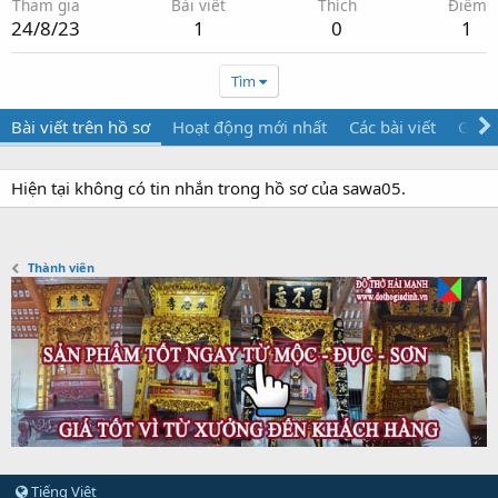
Tham gia
Bài viết
Thích
Điểm
24/8/23
1
0
1
Tìm
Bài viết trên hồ sơ
Hoạt động mới nhất
Các bài viết
Giới 
Hiện tại không có tin nhắn trong hồ sơ của sawa05.
Thành viên
Tiếng Việt