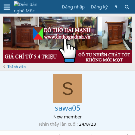
Đăng nhập
Đăng ký
Thành viên
S
sawa05
New member
Nhìn thấy lần cuối
24/8/23