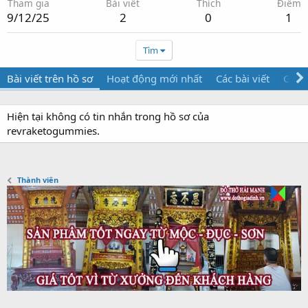
Tham gia
Bài viết
Thích
Điểm
9/12/25
2
0
1
Tìm
Bài viết trên hồ sơ
Hoạt động mới nhất
Các bài viết
Giới 
Hiện tại không có tin nhắn trong hồ sơ của
revraketogummies.
Thành viên