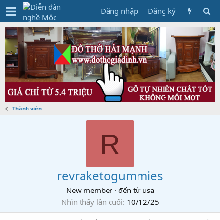
Đăng nhập
Đăng ký
Thành viên
R
revraketogummies
New member
·
đến từ
usa
Nhìn thấy lần cuối
10/12/25