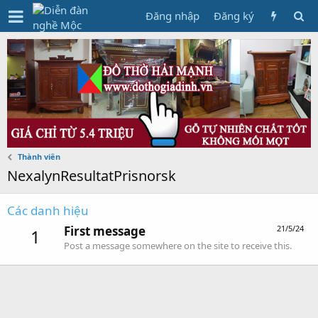
Đăng nhập
Đăng ký
Thành viên
NexalynResultatPrisnorsk
Các danh hiệu
First message
21/5/24
1
Post a message somewhere on the site to receive this.