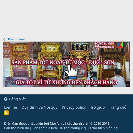
Thành viên
Tiếng Việt
Liên hệ
Quy định và Nội quy
Privacy policy
Trợ giúp
Trang chủ
R
S
S
Diễn đàn được phát triển bởi Mocfun và các thành viên
© 2010-2018
Bàn thờ hiện đại
|
Bàn thờ gia tiên
|
Tủ thờ chung cư
|
Tủ thờ hiện hiện đại
|