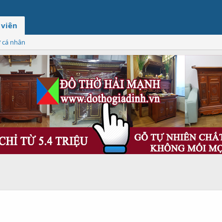
 viên
ơ cá nhân