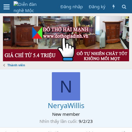
Đăng nhập
Đăng ký
Thành viên
N
NeryaWillis
New member
Nhìn thấy lần cuối
9/2/23