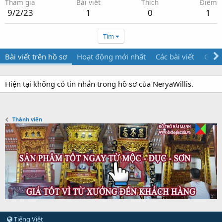
Tham gia
Bài viết
Thích
Điểm
9/2/23
1
0
1
Tìm
Bài viết trên hồ sơ
Hoạt động mới nhất
Các bài viết
Giới 
Hiện tại không có tin nhắn trong hồ sơ của NeryaWillis.
Thành viên
Tiếng Việt