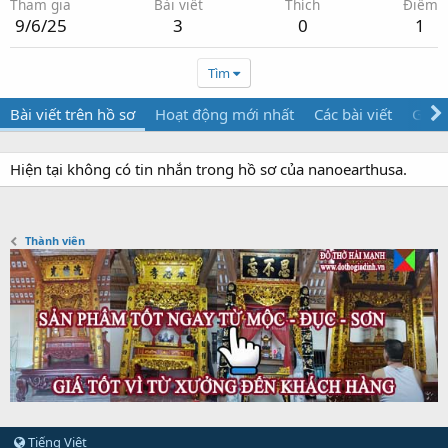
Tham gia
Bài viết
Thích
Điểm
9/6/25
3
0
1
Tìm
Bài viết trên hồ sơ
Hoạt động mới nhất
Các bài viết
Giới 
Hiện tại không có tin nhắn trong hồ sơ của nanoearthusa.
Thành viên
Tiếng Việt