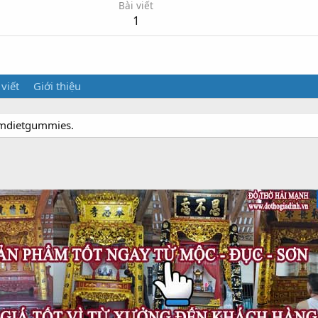
Bài viết
1
 viết
Giới thiệu
rimdietgummies.