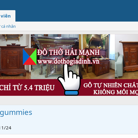
 viên
ơ cá nhân
tgummies
11/24