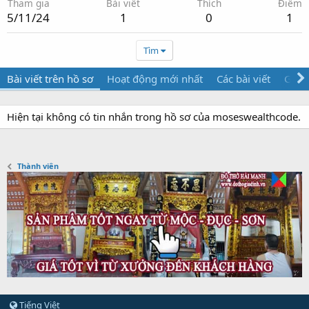
Tham gia
Bài viết
Thích
Điểm
5/11/24
1
0
1
Tìm
Bài viết trên hồ sơ
Hoạt động mới nhất
Các bài viết
Giới 
Hiện tại không có tin nhắn trong hồ sơ của moseswealthcode.
Thành viên
Tiếng Việt