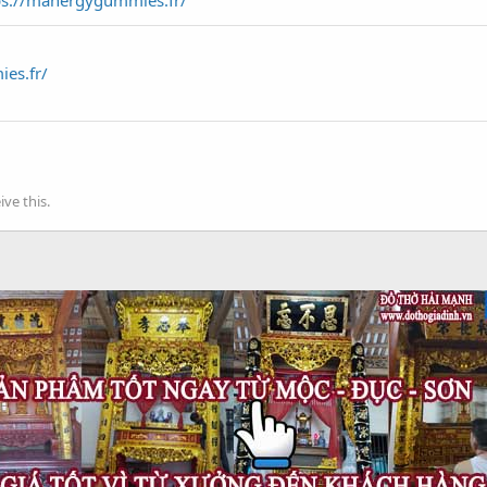
ps://manergygummies.fr/
es.fr/
ve this.