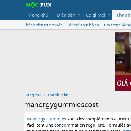
Trang chủ
Diễn đàn
Có gì mới
Thành
Thành viên trực tuyến
Bài mới trên hồ sơ
Tìm trong hồ s
Trang chủ
Thành viên
manergygummiescost
Manergy Gummies
sont des compléments alimentaire
facilitent une consommation régulière. Formulés ave