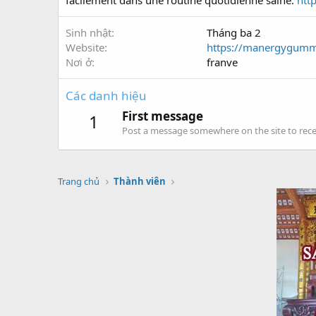
facilement dans une routine quotidienne saine.
htt
Sinh nhật
Tháng ba 2
Website
https://manergygummi
Nơi ở
franve
Các danh hiệu
First message
1
Post a message somewhere on the site to recei
Trang chủ
Thành viên