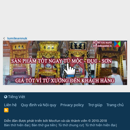
lumileannuk
Tiếng Việt
Liên hệ
Quy định và Nội quy
Privacy policy
Trợ giúp
Trang chủ
R
S
S
Diễn đàn được phát triển bởi Mocfun và các thành viên
© 2010-2018
Bàn thờ hiện đại
|
Bàn thờ gia tiên
|
Tủ thờ chung cư
|
Tủ thờ hiện hiện đại
|