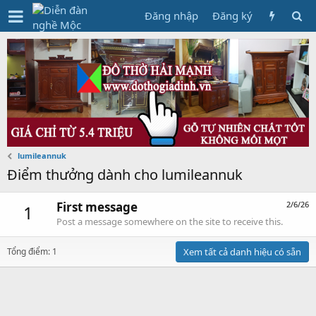
Đăng nhập
Đăng ký
lumileannuk
Điểm thưởng dành cho lumileannuk
First message
2/6/26
1
Post a message somewhere on the site to receive this.
Tổng điểm: 1
Xem tất cả danh hiệu có sẵn