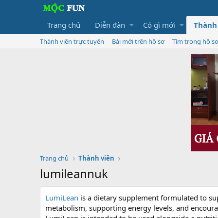
Trang chủ
Diễn đàn
Có gì mới
Thành
Thành viên trực tuyến
Bài mới trên hồ sơ
Tìm trong hồ s
Trang chủ
Thành viên
lumileannuk
LumiLean
is a dietary supplement formulated to su
metabolism, supporting energy levels, and encoura