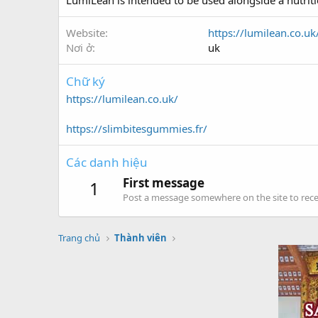
LumiLean is intended to be used alongside a nutriti
Website
https://lumilean.co.uk
Nơi ở
uk
Chữ ký
https://lumilean.co.uk/
https://slimbitesgummies.fr/
Các danh hiệu
First message
1
Post a message somewhere on the site to recei
Trang chủ
Thành viên