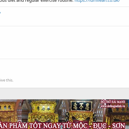
ous diet and regular exercise routine.
https://lumilean.co.uk/
/
ve this.