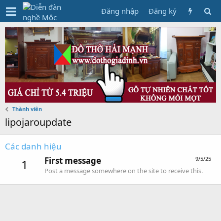
Đăng nhập
Đăng ký
Thành viên
lipojaroupdate
Các danh hiệu
First message
9/5/25
1
Post a message somewhere on the site to receive this.