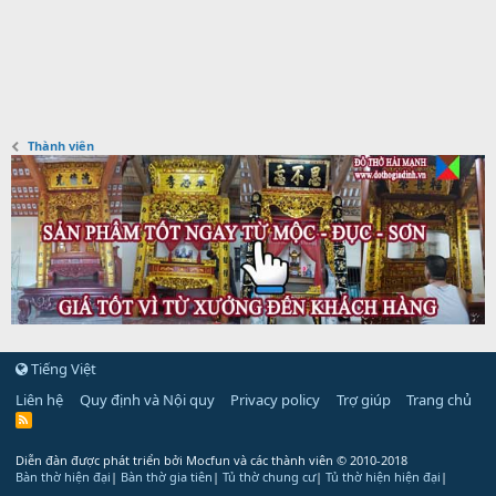
Thành viên
Tiếng Việt
Liên hệ
Quy định và Nội quy
Privacy policy
Trợ giúp
Trang chủ
R
S
S
Diễn đàn được phát triển bởi Mocfun và các thành viên
© 2010-2018
Bàn thờ hiện đại
|
Bàn thờ gia tiên
|
Tủ thờ chung cư
|
Tủ thờ hiện hiện đại
|