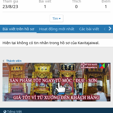
Tham gia
Bài viết
Thích
Điểm
23/8/23
1
0
1
Tìm
Bài viết trên hồ sơ
Hoạt động mới nhất
Các bài viết
Giới 
Hiện tại không có tin nhắn trong hồ sơ của Kavitajaiwal.
Thành viên
Tiếng Việt