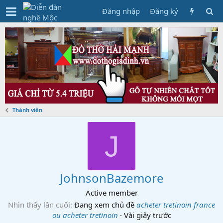
Đăng nhập
Đăng ký
Thành viên
J
JohnsonBazemore
Active member
Nhìn thấy lần cuối
Đang xem chủ đề
acheter tretinoin france
ou acheter tretinoin
·
Vài giây trước