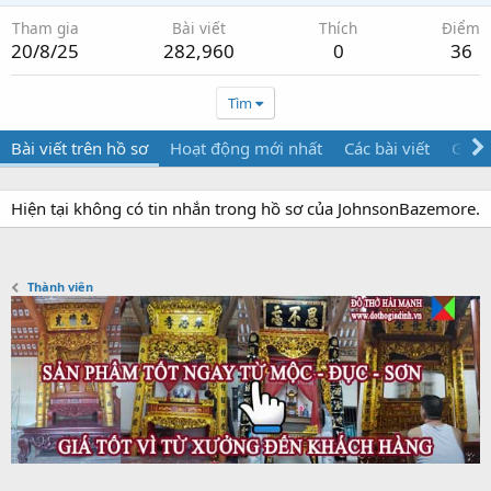
Tham gia
Bài viết
Thích
Điểm
20/8/25
282,960
0
36
Tìm
Bài viết trên hồ sơ
Hoạt động mới nhất
Các bài viết
Giới 
Hiện tại không có tin nhắn trong hồ sơ của JohnsonBazemore.
Thành viên