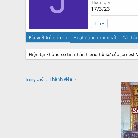
J
Tham gia
17/3/23
Tìm
Bài viết trên hồ sơ
Hoạt động mới nhất
Các bài
Hiện tại không có tin nhắn trong hồ sơ của JamesliMi
Trang chủ
Thành viên