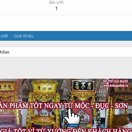
Bài viết
1
 viết
Giới thiệu
ller.