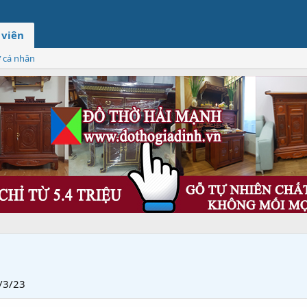
 viên
ơ cá nhân
/3/23