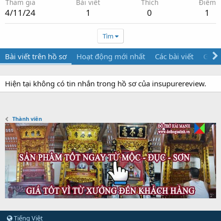
Tham gia
Bài viết
Thích
Điểm
4/11/24
1
0
1
Tìm
Bài viết trên hồ sơ
Hoạt động mới nhất
Các bài viết
Giới 
Hiện tại không có tin nhắn trong hồ sơ của insupurereview.
Thành viên
Tiếng Việt