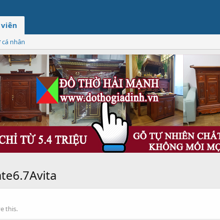
 viên
ơ cá nhân
te6.7Avita
 this.