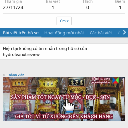
Tham gia
Bài viết
Thích
Điểm
27/11/24
1
0
1
Tìm
Bài viết trên hồ sơ
Hoạt động mới nhất
Các bài viết
Giới 
Hiện tại không có tin nhắn trong hồ sơ của
hydroleanxtreview.
Thành viên