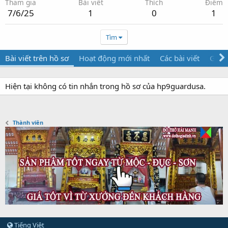
Tham gia
Bài viết
Thích
Điểm
7/6/25
1
0
1
Tìm
Bài viết trên hồ sơ
Hoạt động mới nhất
Các bài viết
Giới 
Hiện tại không có tin nhắn trong hồ sơ của hp9guardusa.
Thành viên
Tiếng Việt