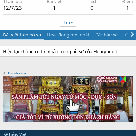
Tham gia
Bài viết
Thích
Điểm
12/7/23
1
0
1
Tìm
Bài viết trên hồ sơ
Hoạt động mới nhất
Các bài viết
Giới 
Hiện tại không có tin nhắn trong hồ sơ của Henryhguff.
Thành viên
Tiếng Việt