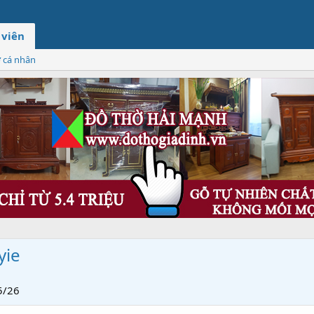
 viên
ơ cá nhân
yie
5/26