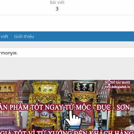
Bài viết
3
 viết
Giới thiệu
armonyie.