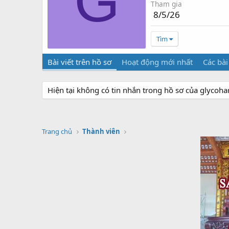
G
Tham gia
8/5/26
Tìm
Bài viết trên hồ sơ
Hoạt động mới nhất
Các bài
Hiện tại không có tin nhắn trong hồ sơ của glycoh
Trang chủ
Thành viên