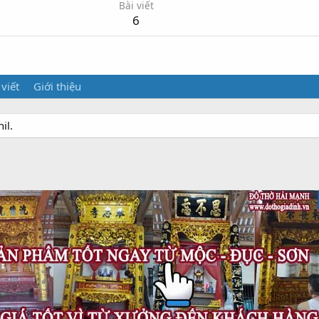
Bài viết
6
 viết
Giới thiệu
il.