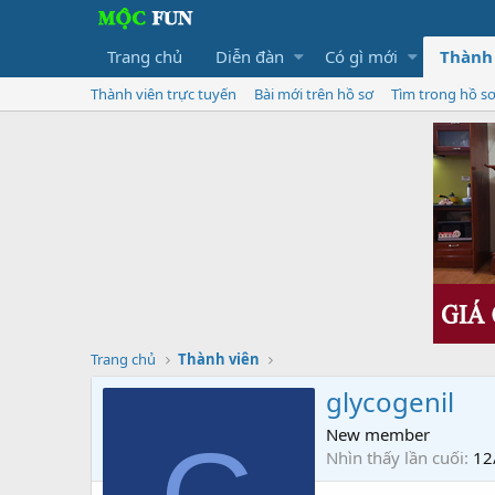
Trang chủ
Diễn đàn
Có gì mới
Thành
Thành viên trực tuyến
Bài mới trên hồ sơ
Tìm trong hồ s
Trang chủ
Thành viên
glycogenil
New member
Nhìn thấy lần cuối
12