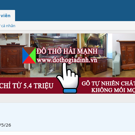
 viên
ơ cá nhân
/5/26