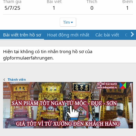
Tham gia
Bài viết
Thích
Điểm
5/7/25
1
0
1
Tìm
Bài viết trên hồ sơ
Hoạt động mới nhất
Các bài viết
Giới 
Hiện tại không có tin nhắn trong hồ sơ của
glpformulaerfahrungen.
Thành viên