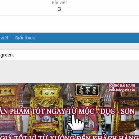
Bài viết
3
 viết
Giới thiệu
egreen.