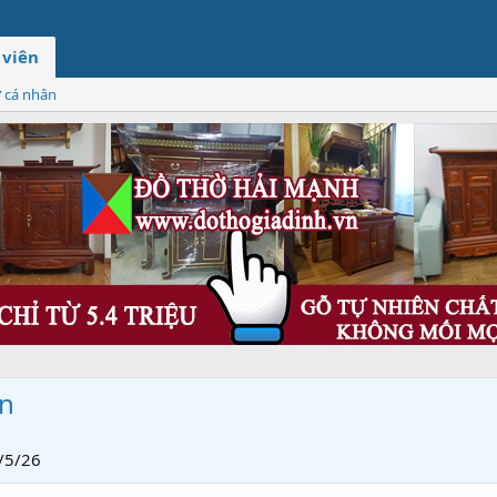
 viên
ơ cá nhân
en
/5/26