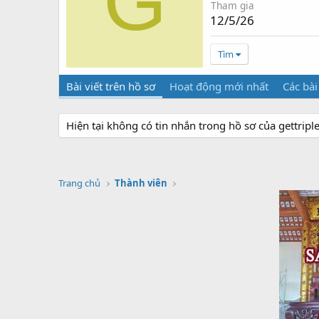
G
Tham gia
12/5/26
Tìm
Bài viết trên hồ sơ
Hoạt động mới nhất
Các bài
Hiện tại không có tin nhắn trong hồ sơ của gettripl
Trang chủ
Thành viên