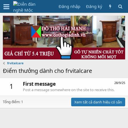
Đăng nhập
Đăng ký
frvitalcare
Điểm thưởng dành cho frvitalcare
First message
28/9/25
1
Post a message somewhere on the site to receive this.
Tổng điểm: 1
Xem tất cả danh hiệu có sẵn