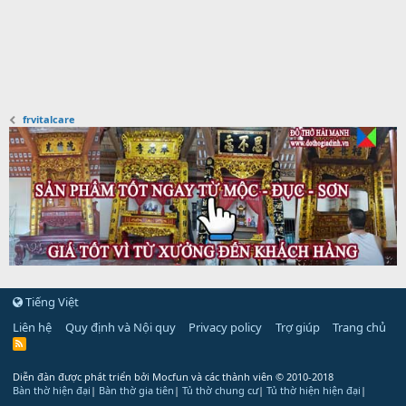
frvitalcare
Tiếng Việt
Liên hệ
Quy định và Nội quy
Privacy policy
Trợ giúp
Trang chủ
R
S
S
Diễn đàn được phát triển bởi Mocfun và các thành viên
© 2010-2018
Bàn thờ hiện đại
|
Bàn thờ gia tiên
|
Tủ thờ chung cư
|
Tủ thờ hiện hiện đại
|