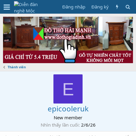
Đăng nhập
Đăng ký
Thành viên
E
epicooleruk
New member
Nhìn thấy lần cuối
2/6/26