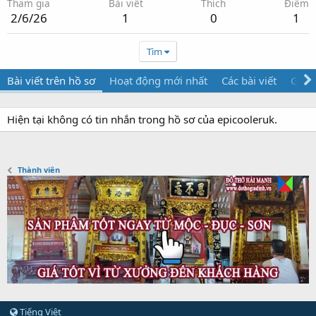
Tham gia
Bài viết
Thích
Điểm
2/6/26
1
0
1
Tìm
Bài viết trên hồ sơ
Hoạt động mới nhất
Các bài viết
Giới 
Hiện tại không có tin nhắn trong hồ sơ của epicooleruk.
Thành viên
Tiếng Việt