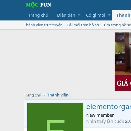
Trang chủ
Diễn đàn
Có gì mới
Thành
Thành viên trực tuyến
Bài mới trên hồ sơ
Tìm trong hồ s
Trang chủ
Thành viên
elementorga
New member
Nhìn thấy lần cuối
27