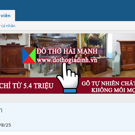
 viên
ơ cá nhân
n
/8/25