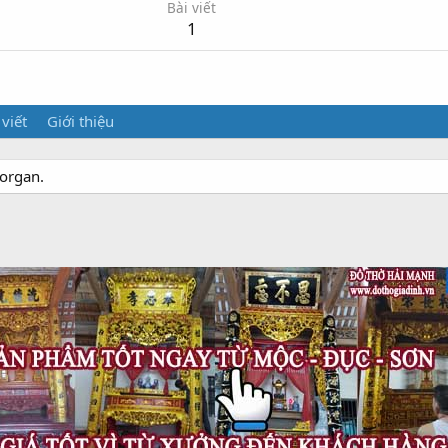
Bài viết
1
 viết
Giới thiệu
torgan.