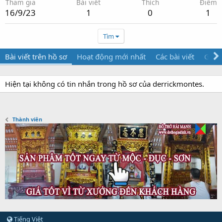
Tham gia
Bài viết
Thích
Điểm
16/9/23
1
0
1
Tìm
Bài viết trên hồ sơ
Hoạt động mới nhất
Các bài viết
Giới 
Hiện tại không có tin nhắn trong hồ sơ của derrickmontes.
Thành viên
Tiếng Việt