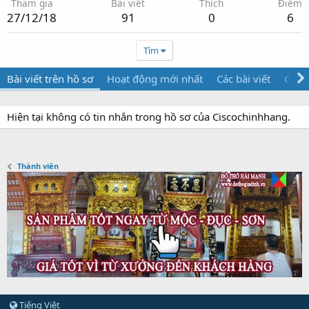
Tham gia
Bài viết
Thích
Điểm
27/12/18
91
0
6
Tìm
Bài viết trên hồ sơ
Hoạt động mới nhất
Các bài viết
Giới 
Hiện tại không có tin nhắn trong hồ sơ của Ciscochinhhang.
Thành viên
Tiếng Việt