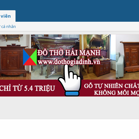
 viên
ơ cá nhân