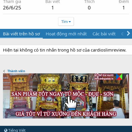
Tham gia
Bài viết
Thích
Điểm
26/6/25
1
0
1
Tìm
Bài viết trên hồ sơ
Hoạt động mới nhất
Các bài viết
Giới 
Hiện tại không có tin nhắn trong hồ sơ của cardioslimreview.
Thành viên
Tiếng Việt