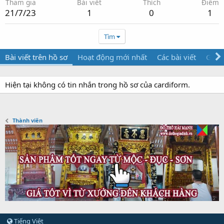
Tham gia
Bài viết
Thích
Điểm
21/7/23
1
0
1
Tìm
Bài viết trên hồ sơ
Hoạt động mới nhất
Các bài viết
Giới 
Hiện tại không có tin nhắn trong hồ sơ của cardiform.
Thành viên
Tiếng Việt