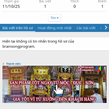
Tham gia
Bài viết
Thích
Điểm
11/10/25
1
0
1
Tìm
Bài viết trên hồ sơ
Hoạt động mới nhất
Các bài viết
Giới 
Hiện tại không có tin nhắn trong hồ sơ của
brainsongprogram.
Thành viên