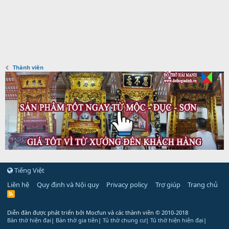
Thành viên
Tiếng Việt
Liên hệ
Quy định và Nội quy
Privacy policy
Trợ giúp
Trang chủ
R
S
S
Diễn đàn được phát triển bởi Mocfun và các thành viên
© 2010-2018
Bàn thờ hiện đại
|
Bàn thờ gia tiên
|
Tủ thờ chung cư
|
Tủ thờ hiện hiện đại
|