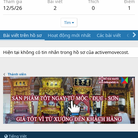
Tham gia
Bài viết
Thích
Điểm
12/5/26
2
0
1
Tìm
Bài viết trên hồ sơ
Hoạt động mới nhất
Các bài viết
Giới 
Hiện tại không có tin nhắn trong hồ sơ của activemovecost.
Thành viên
Tiếng Việt