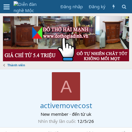
Đăng nhập
Đăng ký
Thành viên
A
activemovecost
New member
·
đến từ
uk
Nhìn thấy lần cuối
12/5/26