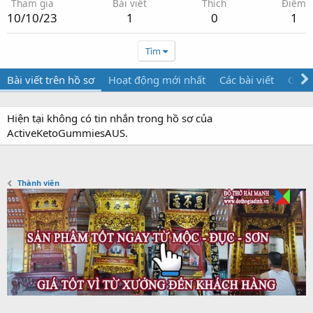
Tham gia
Bài viết
Thích
Điểm
10/10/23
1
0
1
Tìm
Bài viết trên hồ sơ
Hoạt động mới nhất
Các bài viết
Giới 
Hiện tại không có tin nhắn trong hồ sơ của
ActiveKetoGummiesAUS.
Thành viên